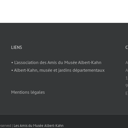
LIENS
C
• L'association des Amis du Musée Albert-Kahn
A
• Albert-Kahn, musée et jardins départementaux
1
9
Mentions légales
E
eserved |
Les Amis du Musée Albert-Kahn