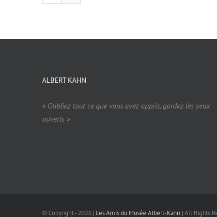
ALBERT KAHN
« Oubliez tout ce que vous avez appris, gardez les yeux
ouverts »
© Copyright -
2026 |
Les Amis du Musée Albert-Kahn
| All Rights R