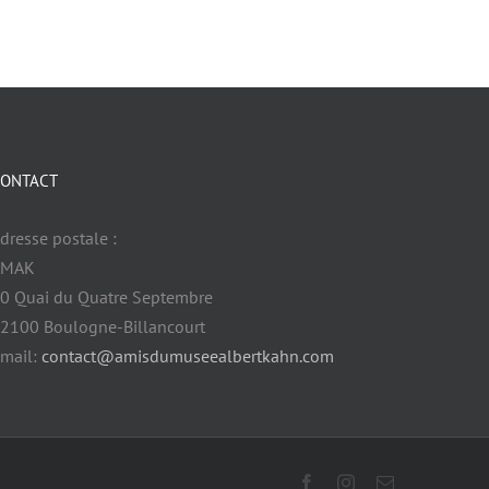
ONTACT
dresse postale :
AMAK
0 Quai du Quatre Septembre
2100 Boulogne-Billancourt
mail:
contact@amisdumuseealbertkahn.com
Facebook
Instagram
Email